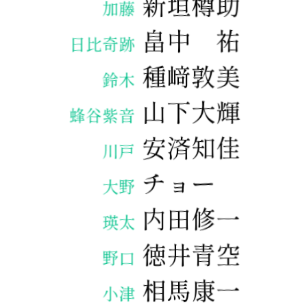
新垣樽助
加藤
畠中 祐
日比奇跡
種﨑敦美
鈴木
山下大輝
蜂谷紫音
安済知佳
川戸
チョー
大野
内田修一
瑛太
徳井青空
野口
相馬康一
小津