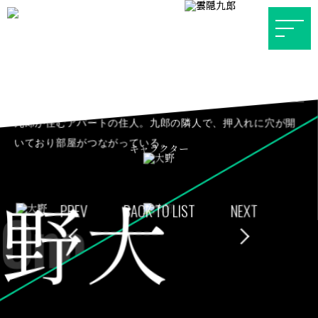
おおの
九郎が住むアパートの住人。九郎の隣人で、押入れに穴が開
いており部屋がつながっている。
キャラクター
キャラクター
Ono
PREV
BACK TO LIST
NEXT
大野